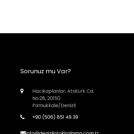
Sorunuz mu Var?
Hacıkaplanlar, Atatürk Cd.
No:28, 20150
Pamukkale/Denizli
+90 (506) 851 49 39
info@denizliotokiralama.com.tr